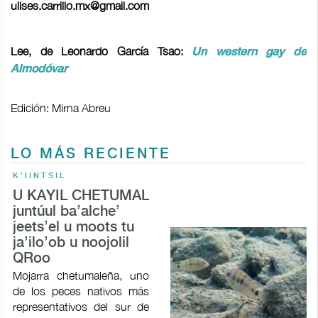
ulises.carrillo.mx@gmail.com
Lee, de Leonardo García Tsao:
Un western gay de
Almodóvar
Edición: Mirna Abreu
LO MÁS RECIENTE
K'IINTSIL
U KAYIL CHETUMAL
juntúul ba’alche’
jeets’el u moots tu
ja’ilo’ob u noojolil
QRoo
Mojarra chetumaleña, uno
de los peces nativos más
representativos del sur de