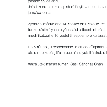
pasado 22 de abril.
Je’el bix oroe’, u tojol platae’ láayli’ xan k’ucha’
jump’éel onza
Ajxaak’al máako’obe’ ku tsoliko’ob u tojol le jat
tuukul a’alike’ yaan u yéensa’al u tiposil interé
much’ikubáaj le 16 yéetel ti’ septiembre ku taala’
Beey túuno’, u responsableil mercado Capitales de
uts u nupikubáaj ti’al u beeta’al u yutsil áalkab u 
Xak'alutskíinsa'an tumen: Sasil Sánchez Chan