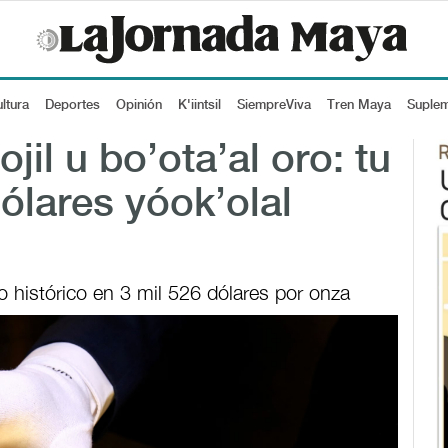
ltura
Deportes
Opinión
K'iintsil
SiempreViva
Tren Maya
Suple
jil u bo’ota’al oro: tu
ólares yóok’olal
 histórico en 3 mil 526 dólares por onza