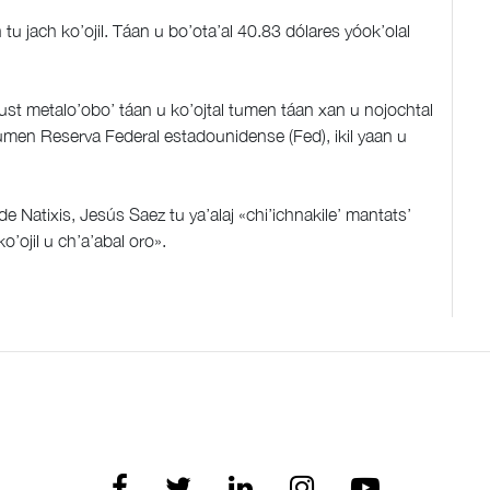
an tu jach ko’ojil. Táan u bo’ota’al 40.83 dólares yóok’olal
s’ust metalo’obo’ táan u ko’ojtal tumen táan xan u nojochtal
s tumen Reserva Federal estadounidense (Fed), ikil yaan u
.
 Natixis, Jesús Saez tu ya’alaj «chi’ichnakile’ mantats’
ko’ojil u ch’a’abal oro».