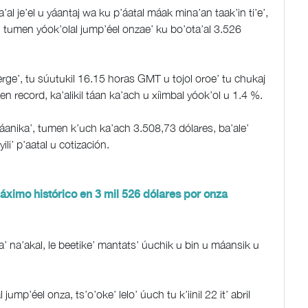
a’al je’el u yáantaj wa ku p’áatal máak mina’an taak’in ti’e’,
, tumen yóok’olal jump’éel onzae’ ku bo’ota’al 3.526
erge’, tu súutukil 16.15 horas GMT u tojol oroe’ tu chukaj
 record, ka’alikil táan ka’ach u xíimbal yóok’ol u 1.4 %.
máanika’, tumen k’uch ka’ach 3.508,73 dólares, ba’ale’
yili’ p’aatal u cotización.
ximo histórico en 3 mil 526 dólares por onza
a’ na’akal, le beetike’ mantats’ úuchik u bin u máansik u
mp’éel onza, ts’o’oke’ lelo’ úuch tu k’iinil 22 it’ abril