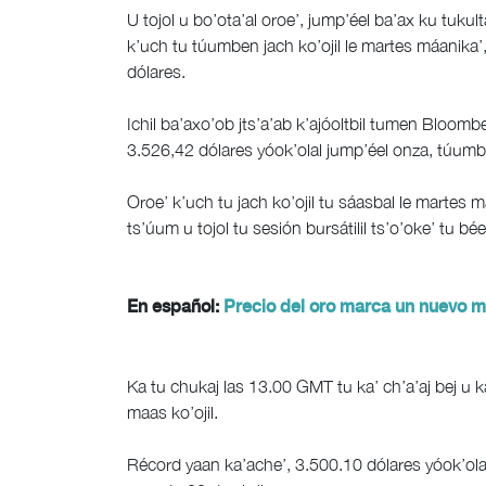
U tojol u bo’ota’al oroe’, jump’éel ba’ax ku tukult
k’uch tu túumben jach ko’ojil le martes máanika’
dólares.
Ichil ba’axo’ob jts’a’ab k’ajóoltbil tumen Bloomb
3.526,42 dólares yóok’olal jump’éel onza, túumben
Oroe’ k’uch tu jach ko’ojil tu sáasbal le martes 
ts’úum u tojol tu sesión bursátilil ts’o’oke’ tu bée
En español:
Precio del oro marca un nuevo má
Ka tu chukaj las 13.00 GMT tu ka’ ch’a’aj bej u k
maas ko’ojil.
Récord yaan ka’ache’, 3.500.10 dólares yóok’olal ju