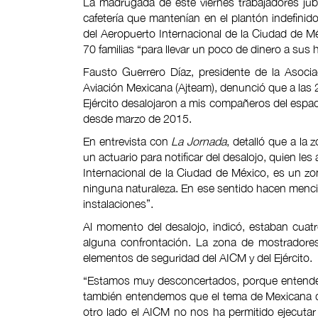
La madrugada de este viernes trabajadores jub
cafetería que mantenían en el plantón indefinido
del Aeropuerto Internacional de la Ciudad de Mé
70 familias “para llevar un poco de dinero a sus 
Fausto Guerrero Díaz, presidente de la Asocia
Aviación Mexicana (Ajteam), denunció que a las 2
Ejército desalojaron a mis compañeros del espaci
desde marzo de 2015.
En entrevista con
La Jornada
, detalló que a la
un actuario para notificar del desalojo, quien l
Internacional de la Ciudad de México, es un zo
ninguna naturaleza. En ese sentido hacen menci
instalaciones”.
Al momento del desalojo, indicó, estaban cuat
alguna confrontación. La zona de mostradore
elementos de seguridad del AICM y del Ejército.
“Estamos muy desconcertados, porque entendem
también entendemos que el tema de Mexicana d
otro lado el AICM no nos ha permitido ejecuta