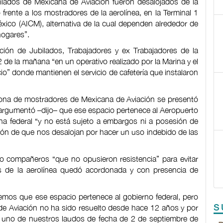
ilados de Mexicana de Aviación fueron desalojados de la
 frente a los mostradores de la aerolínea, en la Terminal 1
xico (AICM), alternativa de la cual dependen alrededor de
hogares”.
ción de Jubilados, Trabajadores y ex Trabajadores de la
 de la mañana “en un operativo realizado por la Marina y el
o” donde mantienen el servicio de cafetería que instalaron
 zona de mostradores de Mexicana de Aviación se presentó
es argumentó –dijo– que ese espacio pertenece al Aeropuerto
na federal “y no está sujeto a embargos ni a posesión de
ón de que nos desalojan por hacer un uso indebido de las
ro compañeros “que no opusieron resistencia” para evitar
s de la aerolínea quedó acordonada y con presencia de
os que ese espacio pertenece al gobierno federal, pero
S
e Aviación no ha sido resuelto desde hace 12 años y por
r uno de nuestros laudos de fecha de 2 de septiembre de