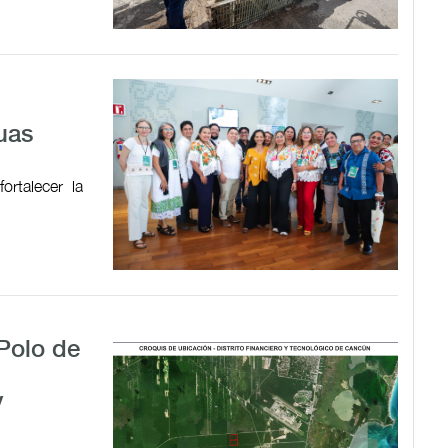
guas
ortalecer la
 Polo de
y