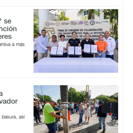
' se
ención
eres
entiva a más
a
lvador
 basura, así