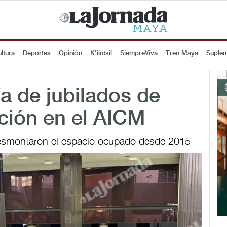
ltura
Deportes
Opinión
K'iintsil
SiempreViva
Tren Maya
Suple
ía de jubilados de
ción en el AICM
 desmontaron el espacio ocupado desde 2015