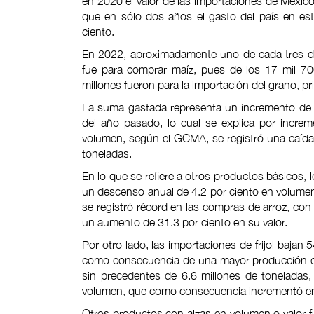
en 2020 el valor de las importaciones de México 
que en sólo dos años el gasto del país en es
ciento.
En 2022, aproximadamente uno de cada tres dó
fue para comprar maíz, pues de los 17 mil 70
millones fueron para la importación del grano, p
La suma gastada representa un incremento de 1
del año pasado, lo cual se explica por increm
volumen, según el GCMA, se registró una caída 
toneladas.
En lo que se refiere a otros productos básicos, 
un descenso anual de 4.2 por ciento en volumen 
se registró récord en las compras de arroz, co
un aumento de 31.3 por ciento en su valor.
Por otro lado, las importaciones de frijol bajan 
como consecuencia de una mayor producción en 
sin precedentes de 6.6 millones de toneladas
volumen, que como consecuencia incrementó en 2
Otros productos con alzas en volumen o valor fue