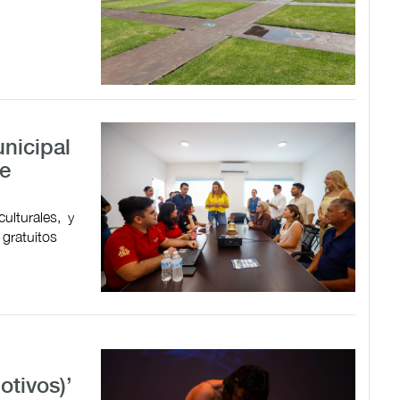
nicipal
de
ulturales, y
 gratuitos
tivos)’