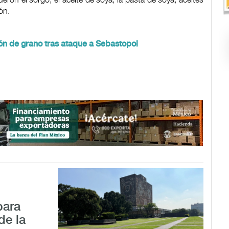
ón.
n de grano tras ataque a Sebastopol
para
de la