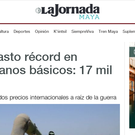
ltura
Deportes
Opinión
K'iintsil
SiempreViva
Tren Maya
Suple
asto récord en
anos básicos: 17 mil
s precios internacionales a raíz de la guerra