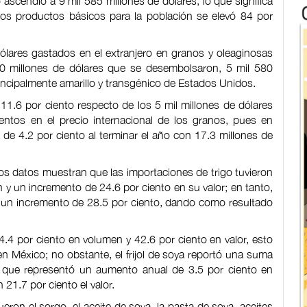
ascendió a 9 mil 585 millones de dólares, lo que significa
tos productos básicos para la población se elevó 84 por
lares gastados en el extranjero en granos y oleaginosas
0 millones de dólares que se desembolsaron, 5 mil 580
rincipalmente amarillo y transgénico de Estados Unidos.
1.6 por ciento respecto de los 5 mil millones de dólares
entos en el precio internacional de los granos, pues en
de 4.2 por ciento al terminar el año con 17.3 millones de
los datos muestran que las importaciones de trigo tuvieron
y un incremento de 24.6 por ciento en su valor; en tanto,
n un incremento de 28.5 por ciento, dando como resultado
54.4 por ciento en volumen y 42.6 por ciento en valor, esto
México; no obstante, el frijol de soya reportó una suma
, que representó un aumento anual de 3.5 por ciento en
1.7 por ciento el valor.
ron el sorgo, el aceite de soya, la pasta de soya, aceites