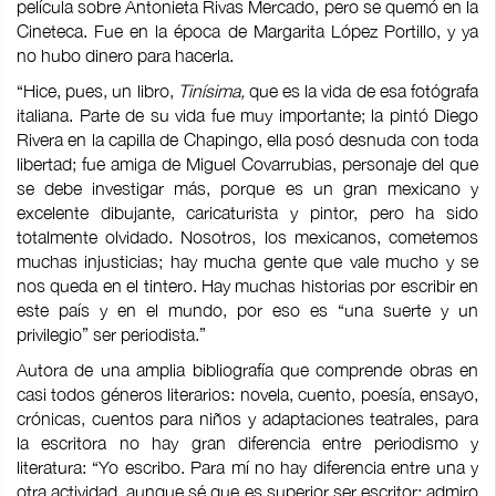
película sobre Antonieta Rivas Mercado, pero se quemó en la
Cineteca. Fue en la época de Margarita López Portillo, y ya
no hubo dinero para hacerla.
“Hice, pues, un libro,
Tinísima,
que es la vida de esa fotógrafa
italiana. Parte de su vida fue muy importante; la pintó Diego
Rivera en la capilla de Chapingo, ella posó desnuda con toda
libertad; fue amiga de Miguel Covarrubias, personaje del que
se debe investigar más, porque es un gran mexicano y
excelente dibujante, caricaturista y pintor, pero ha sido
totalmente olvidado. Nosotros, los mexicanos, cometemos
muchas injusticias; hay mucha gente que vale mucho y se
nos queda en el tintero. Hay muchas historias por escribir en
este país y en el mundo, por eso es “una suerte y un
privilegio” ser periodista.”
Autora de una amplia bibliografía que comprende obras en
casi todos géneros literarios: novela, cuento, poesía, ensayo,
crónicas, cuentos para niños y adaptaciones teatrales, para
la escritora no hay gran diferencia entre periodismo y
literatura: “Yo escribo. Para mí no hay diferencia entre una y
otra actividad, aunque sé que es superior ser escritor; admiro