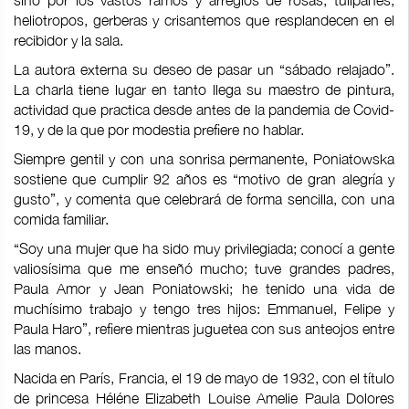
sino por los vastos ramos y arreglos de rosas, tulipanes,
heliotropos, gerberas y crisantemos que resplandecen en el
recibidor y la sala.
La autora externa su deseo de pasar un “sábado relajado”.
La charla tiene lugar en tanto llega su maestro de pintura,
actividad que practica desde antes de la pandemia de Covid-
19, y de la que por modestia prefiere no hablar.
Siempre gentil y con una sonrisa permanente, Poniatowska
sostiene que cumplir 92 años es “motivo de gran alegría y
gusto”, y comenta que celebrará de forma sencilla, con una
comida familiar.
“Soy una mujer que ha sido muy privilegiada; conocí a gente
valiosísima que me enseñó mucho; tuve grandes padres,
Paula Amor y Jean Poniatowski; he tenido una vida de
muchísimo trabajo y tengo tres hijos: Emmanuel, Felipe y
Paula Haro”, refiere mientras juguetea con sus anteojos entre
las manos.
Nacida en París, Francia, el 19 de mayo de 1932, con el título
de princesa Héléne Elizabeth Louise Amelie Paula Dolores