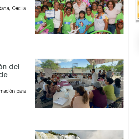
ana, Cecilia
ón del
 de
ormación para