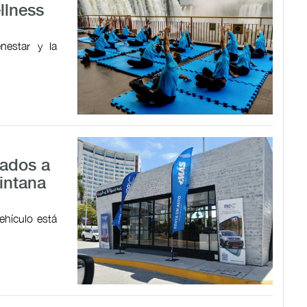
llness
nestar y la
sados a
intana
ehículo está