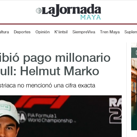
ltura
Deportes
Opinión
K'iintsil
SiempreViva
Tren Maya
Suple
ibió pago millonario
Bull: Helmut Marko
striaca no mencionó una cifra exacta