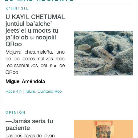
K'IINTSIL
U KAYIL CHETUMAL
juntúul ba’alche’
jeets’el u moots tu
ja’ilo’ob u noojolil
QRoo
Mojarra chetumaleña, uno
de los peces nativos más
representativos del sur de
QRoo
Miguel Améndola
Hace 4 h | Tulum, Quintana Roo
OPINIÓN
—Jamás sería tu
paciente
Las dos caras del diván