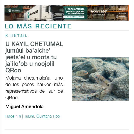
LO MÁS RECIENTE
K'IINTSIL
U KAYIL CHETUMAL
juntúul ba’alche’
jeets’el u moots tu
ja’ilo’ob u noojolil
QRoo
Mojarra chetumaleña, uno
de los peces nativos más
representativos del sur de
QRoo
Miguel Améndola
Hace 4 h | Tulum, Quintana Roo