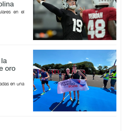
olina
ulares en el
 la
e oro
adas en una