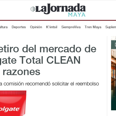
ltura
Deportes
Opinión
K'iintsil
SiempreViva
Tren Maya
Suple
etiro del mercado de
gate Total CLEAN
 razones
la comisión recomendó solicitar el reembolso