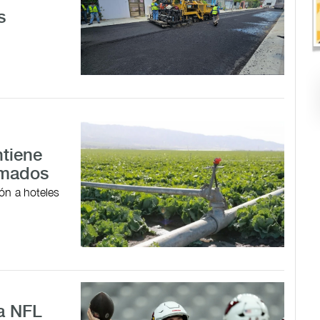
s
ntiene
irmados
ón a hoteles
la NFL