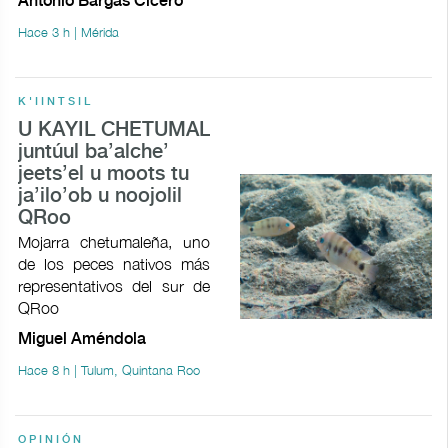
Antonio Bargas Cicero
Hace 3 h | Mérida
K'IINTSIL
U KAYIL CHETUMAL
juntúul ba’alche’
jeets’el u moots tu
ja’ilo’ob u noojolil
QRoo
Mojarra chetumaleña, uno
de los peces nativos más
representativos del sur de
QRoo
Miguel Améndola
Hace 8 h | Tulum, Quintana Roo
OPINIÓN