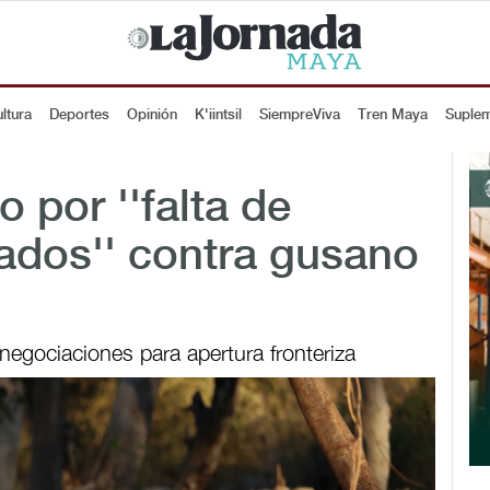
ltura
Deportes
Opinión
K'iintsil
SiempreViva
Tren Maya
Suple
 por ''falta de
ados'' contra gusano
negociaciones para apertura fronteriza