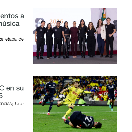
lentos a
música
te etapa del
C en su
6
encias; Cruz