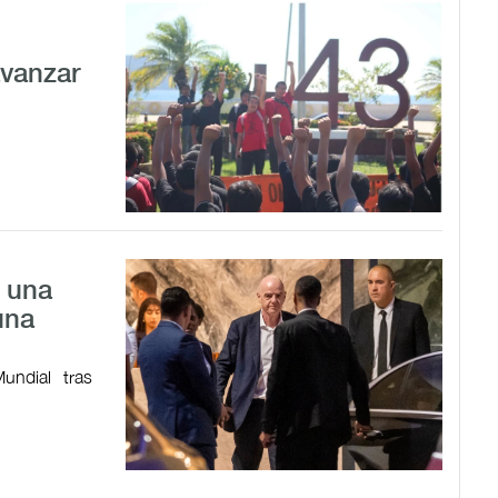
avanzar
a una
una
undial tras