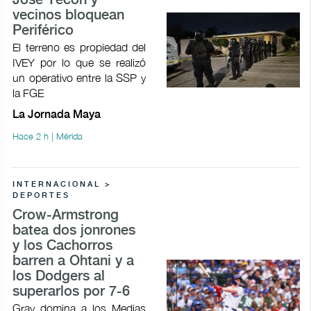
José Tecoh y
vecinos bloquean
Periférico
El terreno es propiedad del
IVEY por lo que se realizó
un operativo entre la SSP y
la FGE
La Jornada Maya
Hace 2 h | Mérida
INTERNACIONAL >
DEPORTES
Crow-Armstrong
batea dos jonrones
y los Cachorros
barren a Ohtani y a
los Dodgers al
superarlos por 7-6
Gray domina a los Medias