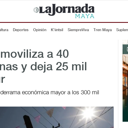
ltura
Deportes
Opinión
K'iintsil
SiempreViva
Tren Maya
Suple
 moviliza a 40
nas y deja 25 mil
r
derrama económica mayor a los 300 mil