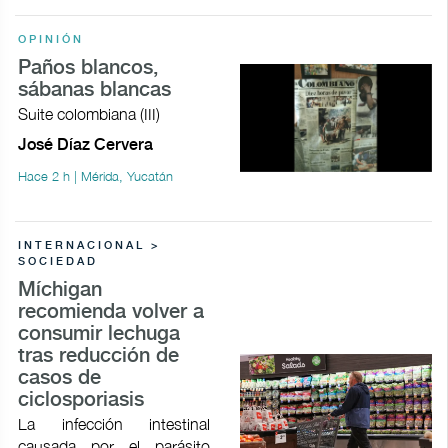
OPINIÓN
Paños blancos,
sábanas blancas
Suite colombiana (III)
José Díaz Cervera
Hace 2 h | Mérida, Yucatán
INTERNACIONAL >
SOCIEDAD
Míchigan
recomienda volver a
consumir lechuga
tras reducción de
casos de
ciclosporiasis
La infección intestinal
causada por el parásito