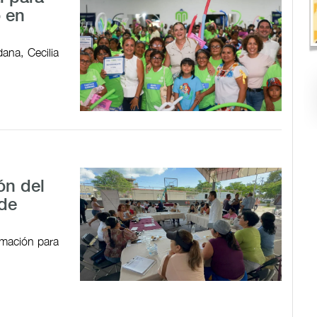
o en
ana, Cecilia
ón del
 de
ormación para