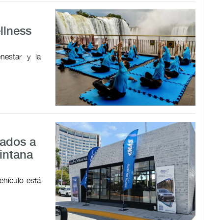
llness
nestar y la
sados a
intana
ehículo está