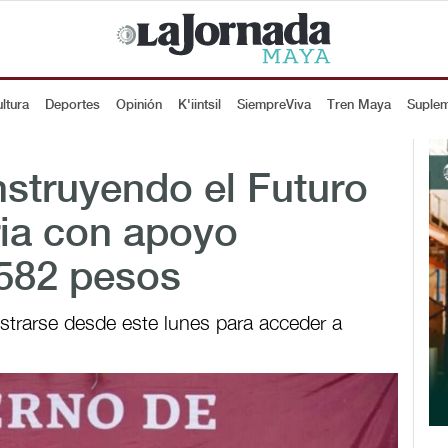
ltura
Deportes
Opinión
K'iintsil
SiempreViva
Tren Maya
Suple
struyendo el Futuro
ia con apoyo
 582 pesos
strarse desde este lunes para acceder a