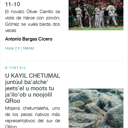
11-10
El novato Óliver Carrillo se
viste de héroe con jonrón;
Gómez se vuela barda dos
veces
Antonio Bargas Cicero
Hace 2 h | Mérida
K'IINTSIL
U KAYIL CHETUMAL
juntúul ba’alche’
jeets’el u moots tu
ja’ilo’ob u noojolil
QRoo
Mojarra chetumaleña, uno
de los peces nativos más
representativos del sur de
QRoo