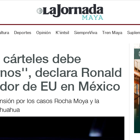
ltura
Deportes
Opinión
K'iintsil
SiempreViva
Tren Maya
Suple
s cárteles debe
rnos'', declara Ronald
dor de EU en México
tensión por los casos Rocha Moya y la
ihuahua