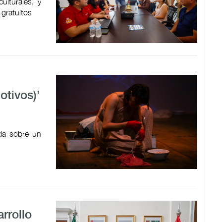
ulturales, y
 gratuitos
tivos)’
ada sobre un
rrollo