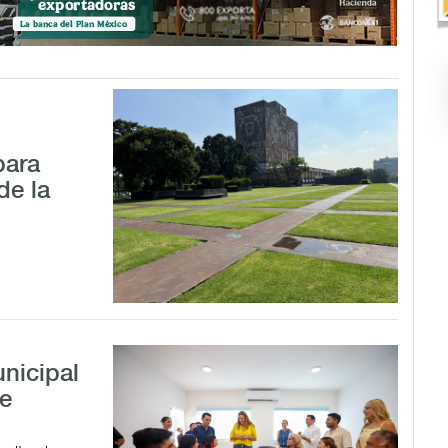
para
de la
nicipal
de