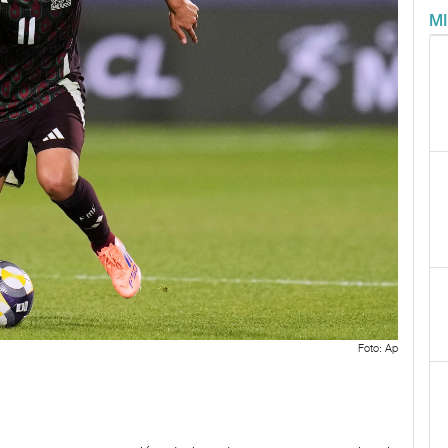
M
Foto: Ap