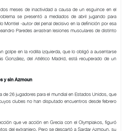
a dos meses de inactividad a causa de un esguince en el
l problema se presentó a mediados de abril jugando para
 Montiel -autor del penal decisivo en la definición por esa
Leandro Paredes arrastran lesiones musculares de distinto
n golpe en la rodilla izquierda, que lo obligó a ausentarse
ás González, del Atlético Madrid, está recuperado de un
es y sin Azmoun
ia de 26 jugadores para el mundial en Estados Unidos, que
 y cuyos clubes no han disputado encuentros desde febrero
lección que ve acción en Grecia con el Olympiakos, figuró
untos del extranjero. Pero se descartó a Sardar Azmoun, su