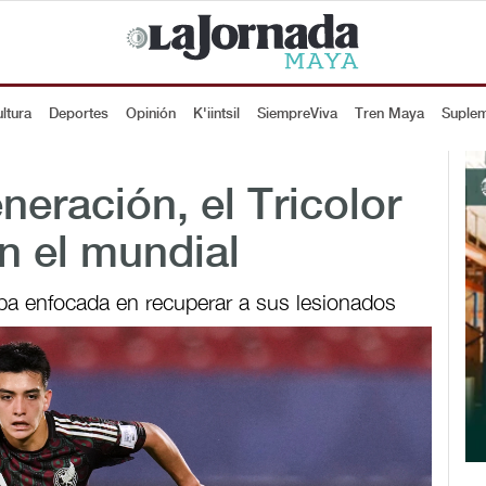
ltura
Deportes
Opinión
K'iintsil
SiempreViva
Tren Maya
Suple
eración, el Tricolor
n el mundial
opa enfocada en recuperar a sus lesionados