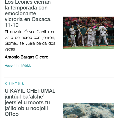
Los Leones cierran
la temporada con
emocionante
victoria en Oaxaca:
11-10
El novato Óliver Carrillo se
viste de héroe con jonrón;
Gómez se vuela barda dos
veces
Antonio Bargas Cicero
Hace 4 h | Mérida
K'IINTSIL
U KAYIL CHETUMAL
juntúul ba’alche’
jeets’el u moots tu
ja’ilo’ob u noojolil
QRoo