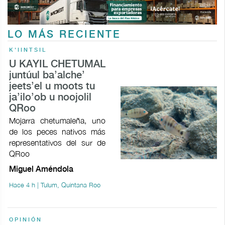
LO MÁS RECIENTE
K'IINTSIL
U KAYIL CHETUMAL
juntúul ba’alche’
jeets’el u moots tu
ja’ilo’ob u noojolil
QRoo
Mojarra chetumaleña, uno
de los peces nativos más
representativos del sur de
QRoo
Miguel Améndola
Hace 4 h | Tulum, Quintana Roo
OPINIÓN