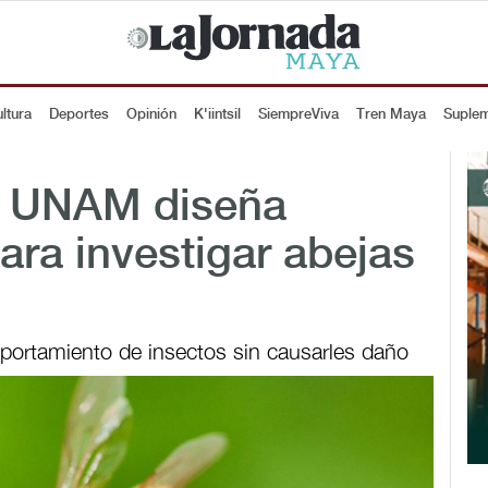
ltura
Deportes
Opinión
K'iintsil
SiempreViva
Tren Maya
Suple
la UNAM diseña
ara investigar abejas
omportamiento de insectos sin causarles daño