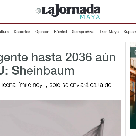
ltura
Deportes
Opinión
K'iintsil
SiempreViva
Tren Maya
Suple
gente hasta 2036 aún
EU: Sheinbaum
fecha límite hoy'', solo se enviará carta de