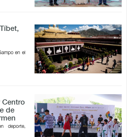
Tíbet,
 Gampo en el
r Centro
e de
armen
en deporte,