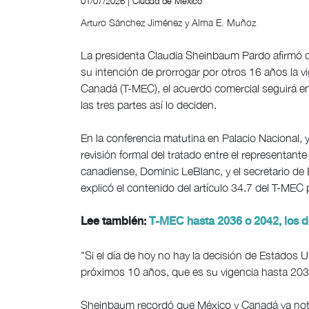
01/07/2026 | Ciudad de México
Arturo Sánchez Jiménez y Alma E. Muñoz
La presidenta Claudia Sheinbaum Pardo afirmó q
su intención de prorrogar por otros 16 años la v
Canadá (T-MEC), el acuerdo comercial seguirá en
las tres partes así lo deciden.
En la conferencia matutina en Palacio Nacional, y 
revisión formal del tratado entre el representan
canadiense, Dominic LeBlanc, y el secretario de
explicó el contenido del artículo 34.7 del T-MEC p
Lee también:
T-MEC hasta 2036 o 2042, los 
"Si el día de hoy no hay la decisión de Estados 
próximos 10 años, que es su vigencia hasta 2036,
Sheinbaum recordó que México y Canadá ya notifi