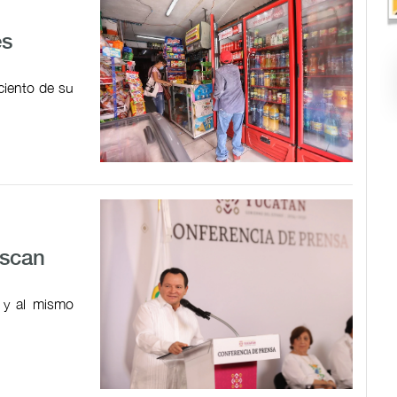
es
 ciento de su
uscan
 y al mismo