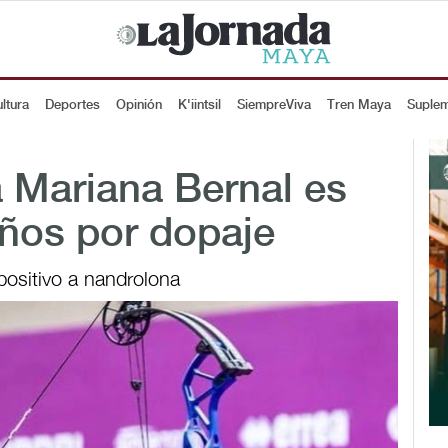
ltura
Deportes
Opinión
K'iintsil
SiempreViva
Tren Maya
Suple
 Mariana Bernal es
años por dopaje
positivo a nandrolona