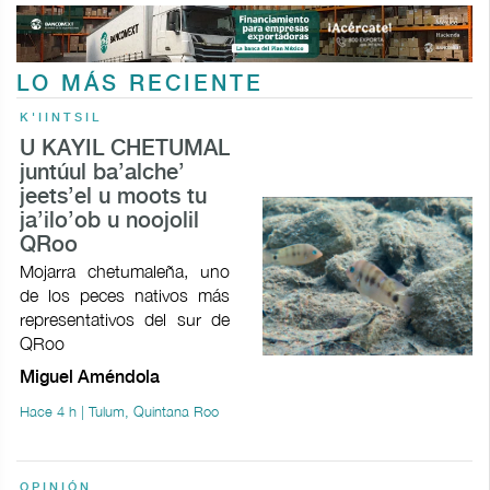
LO MÁS RECIENTE
K'IINTSIL
U KAYIL CHETUMAL
juntúul ba’alche’
jeets’el u moots tu
ja’ilo’ob u noojolil
QRoo
Mojarra chetumaleña, uno
de los peces nativos más
representativos del sur de
QRoo
Miguel Améndola
Hace 4 h | Tulum, Quintana Roo
OPINIÓN