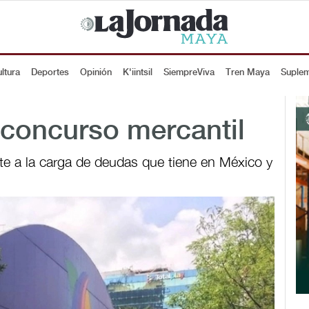
ltura
Deportes
Opinión
K'iintsil
SiempreViva
Tren Maya
Suple
 concurso mercantil
ente a la carga de deudas que tiene en México y