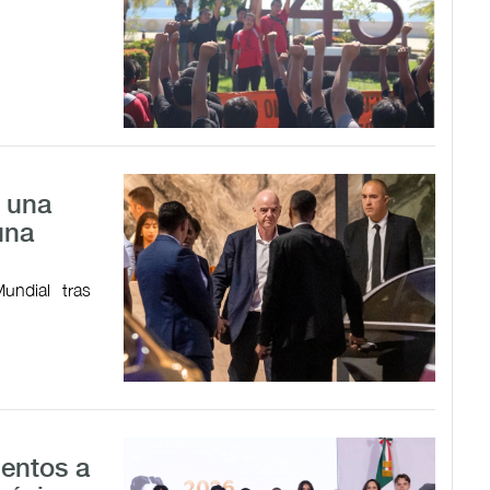
a una
una
undial tras
lentos a