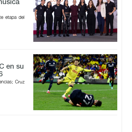
música
te etapa del
C en su
6
encias; Cruz