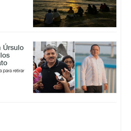
 Úrsulo
 los
ato
 para retirar