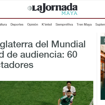
ltura
Deportes
Opinión
K'iintsil
SiempreViva
Tren Maya
Suple
glaterra del Mundial
 de audiencia: 60
ctadores