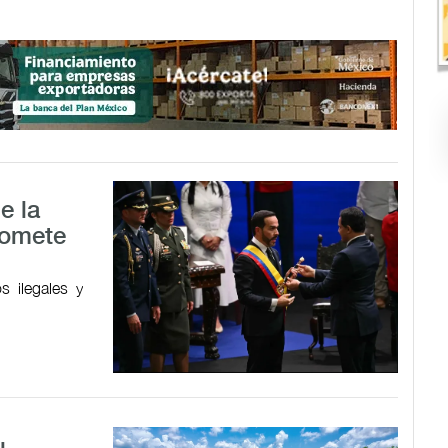
e la
romete
 ilegales y