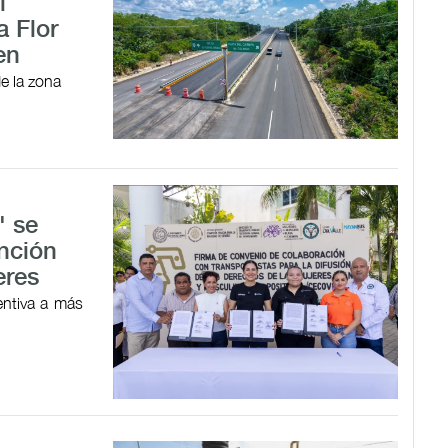
l
a Flor
en
e la zona
' se
ención
eres
entiva a más