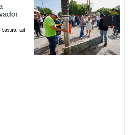
a
lvador
 basura, así