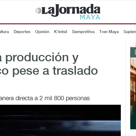
ltura
Deportes
Opinión
K'iintsil
SiempreViva
Tren Maya
Suple
 producción y
o pese a traslado
nera directa a 2 mil 800 personas