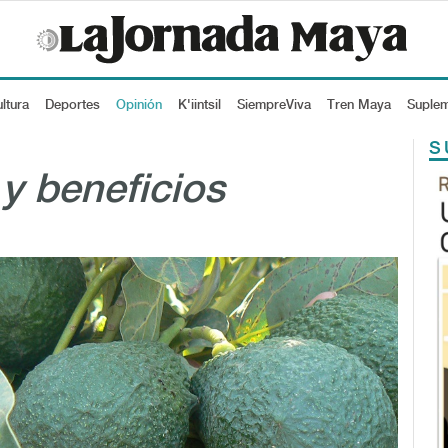
ltura
Deportes
Opinión
K'iintsil
SiempreViva
Tren Maya
Suple
S
y beneficios