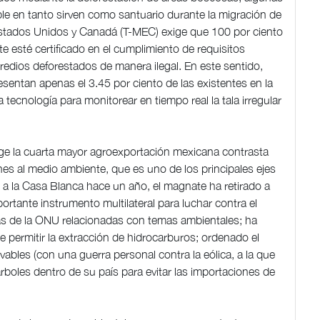
able en tanto sirven como santuario durante la migración de
Estados Unidos y Canadá (T-MEC) exige que 100 por ciento
te esté certificado en el cumplimiento de requisitos
redios deforestados de manera ilegal. En este sentido,
sentan apenas el 3.45 por ciento de las existentes en la
 tecnología para monitorear en tiempo real la tala irregular
nge la cuarta mayor agroexportación mexicana contrasta
es al medio ambiente, que es uno de los principales ejes
a la Casa Blanca hace un año, el magnate ha retirado a
rtante instrumento multilateral para luchar contra el
ias de la ONU relacionadas con temas ambientales; ha
de permitir la extracción de hidrocarburos; ordenado el
ables (con una guerra personal contra la eólica, a la que
 árboles dentro de su país para evitar las importaciones de