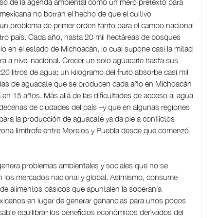
uso de la agenda ambiental como un mero pretexto para
 mexicana no borran el hecho de que el cultivo
un problema de primer orden tanto para el campo nacional
stro país. Cada año, hasta 20 mil hectáreas de bosques
lo en el estado de Michoacán, lo cual supone casi la mitad
ura a nivel nacional. Crecer un solo aguacate hasta sus
0 litros de agua; un kilogramo del fruto absorbe casi mil
neladas de aguacate que se producen cada año en Michoacán
n 15 años. Más allá de las dificultades de acceso al agua
decenas de ciudades del país –y que en algunas regiones
para la producción de aguacate ya da pie a conflictos
zona limítrofe entre Morelos y Puebla desde que comenzó
genera problemas ambientales y sociales que no se
 en los mercados nacional y global. Asimismo, consume
n de alimentos básicos que apuntalen la soberanía
 mexicanos en lugar de generar ganancias para unos pocos
sable equilibrar los beneficios económicos derivados del