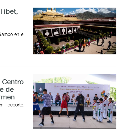
Tíbet,
 Gampo en el
r Centro
e de
armen
en deporte,