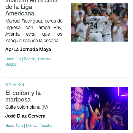
afianzan en la cima
de la Liga
Americana
Manuel Rodríguez, cerca de
regresar con Tampa Bay;
Atlanta evita que los
Yanquis saquen la escoba
Ap/La Jornada Maya
Hace 2 h | Seattle, Estados
Unidos
OPINIÓN
El colibrí y la
mariposa
Suite colombiana (IV)
José Díaz Cervera
Hace 12 h | Mérida, Yucatán