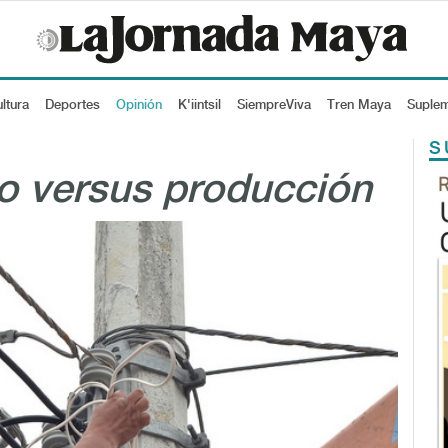
ltura
Deportes
Opinión
K'iintsil
SiempreViva
Tren Maya
Suple
S
o versus producción