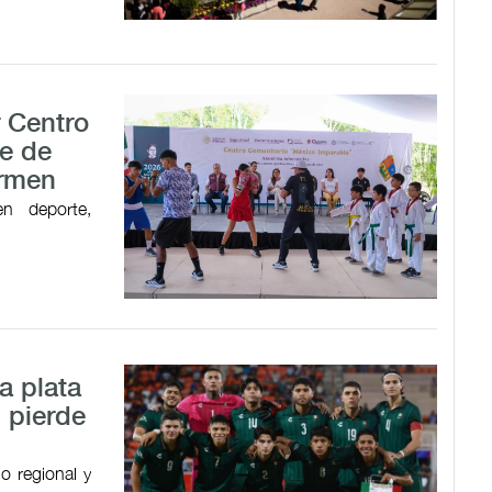
r Centro
e de
armen
en deporte,
a plata
 pierde
o regional y