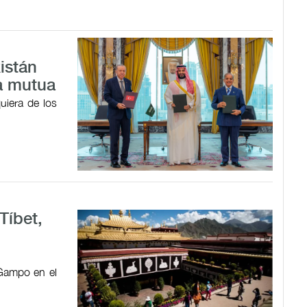
istán
a mutua
uiera de los
Tíbet,
 Gampo en el