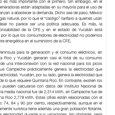
ro es más importante con el primero. Sin embargo, en el
generadoras están adaptadas en su mayoría para el uso de
lcanzan a abastecer la demanda. Dicho sea de paso, México
s natural, por lo que el “castigo” tarifario a quienes usan
iésel no parece ser una política adecuada. Es más, la
onsabilidad de la CFE y en el estado de Yucatán está
 por lo que los consumidores de electricidad no podemos
te energética en el suministro de la CFE.
nínsula para la generación y el consumo eléctricos, en
na Roo y Yucatán generan casi el total de su consumo
 de una interconexión con la red nacional para los picos
que Campeche prácticamente genera la electricidad que
ctricidad. Yucatán, por su lado, genera la electricidad que
e lo que requiere Quintana Roo. En contraste, existen los
 pueden calcularse con datos del Instituto Nacional de
e la media nacional fue de 2,314 kWh, en Campeche fue de
a Roo 2,778 kWh. Estas cifras están relacionadas con el
: 74, 84 y 90 por ciento, respectivamente, aunque en el
amente turística tiene además una gran población flotante,
e electricidad durante sus vacaciones. No obstante, sería