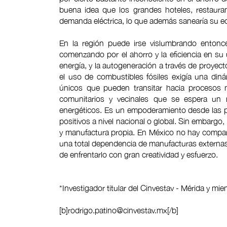
buena idea que los grandes hoteles, restaura
demanda eléctrica, lo que además sanearía su 
En la región puede irse vislumbrando entonc
comenzando por el ahorro y la eficiencia en su 
energía, y la autogeneración a través de proyect
el uso de combustibles fósiles exigía una din
únicos que pueden transitar hacia procesos m
comunitarios y vecinales que se espera un
energéticos. Es un empoderamiento desde las p
positivos a nivel nacional o global. Sin embargo,
y manufactura propia. En México no hay compañ
una total dependencia de manufacturas extern
de enfrentarlo con gran creatividad y esfuerzo.
*Investigador titular del Cinvestav - Mérida y mi
[b]
rodrigo.patino@cinvestav.mx
[/b]