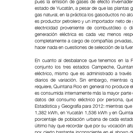
pues la emisión de gases de efecto invernade
estado de Yucatán, a pesar de que las plantas 
gas natural, en la práctica los gasoductos no a
es productor petrolero y un importador neto de ga
electricidad proveniente de combustóleo o d
generación eléctrica es cada vez menos resp
completamente a cargo de compañías privadas,
hacer nada en cuestiones de selección de la fuen
En cuanto al desbalance que tenemos en la Pe
conjunto los tres estados Campeche, Quinta
eléctrico, mismo que es administrado a través
diarios de variación. Sin embargo, mientras 
requiere, Quintana Roo en general no produce ele
es consumida internamente más la mayor parte d
datos del consumo eléctrico por persona, que
Estadística y Geografía para 2012: mientras qu
1,382 kWh, en Yucatán 1,536 kWh y en Quintan
porcentaje de población urbana de cada estado
último hay que recordar que por su vocación alt
por cierto bastante inconsciente en el ahorro d