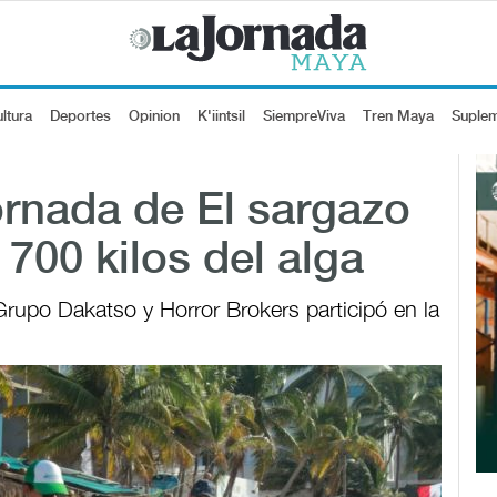
ltura
Deportes
Opinion
K'iintsil
SiempreViva
Tren Maya
Suple
jornada de El sargazo
700 kilos del alga
rupo Dakatso y Horror Brokers participó en la