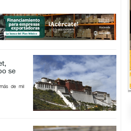
et,
po se
 más de mil