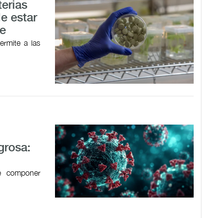
terias
e estar
le
ermite a las
grosa:
de componer