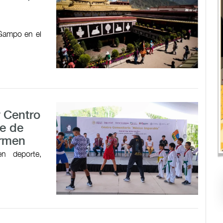
 Gampo en el
r Centro
e de
armen
en deporte,