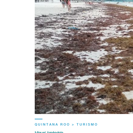
QUINTANA ROO > TURISMO
Miguel Améndola