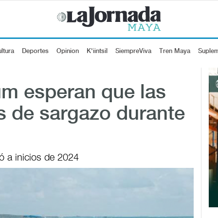
ltura
Deportes
Opinion
K'iintsil
SiempreViva
Tren Maya
Suple
um esperan que las
es de sargazo durante
ió a inicios de 2024