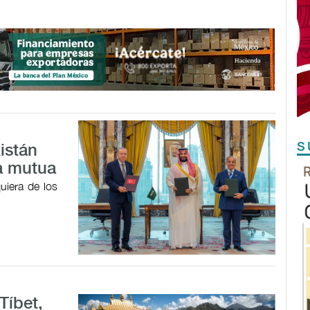
S
istán
a mutua
uiera de los
Tíbet,