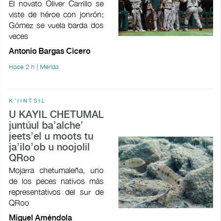
El novato Óliver Carrillo se
viste de héroe con jonrón;
Gómez se vuela barda dos
veces
Antonio Bargas Cicero
Hace 2 h | Mérida
K'IINTSIL
U KAYIL CHETUMAL
juntúul ba’alche’
jeets’el u moots tu
ja’ilo’ob u noojolil
QRoo
Mojarra chetumaleña, uno
de los peces nativos más
representativos del sur de
QRoo
Miguel Améndola