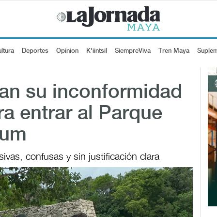
ltura
Deportes
Opinion
K'iintsil
SiempreViva
Tren Maya
Suple
tan su inconformidad
ra entrar al Parque
lum
vas, confusas y sin justificación clara