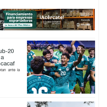
Sub-20
 a
ncacaf
tan ante la