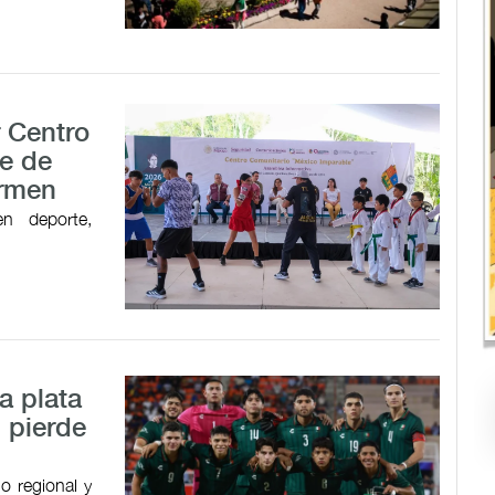
r Centro
e de
armen
en deporte,
a plata
 pierde
o regional y