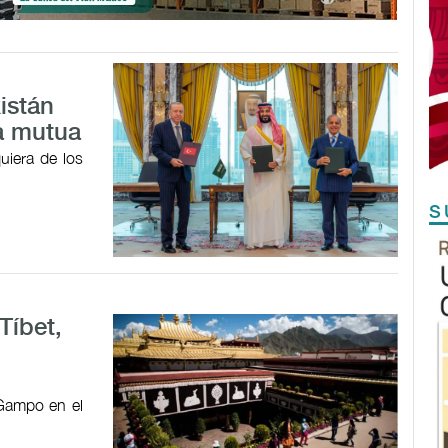
istán
a mutua
uiera de los
S
Tíbet,
 Gampo en el