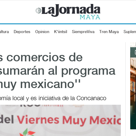
ltura
Deportes
Opinion
K'iintsil
SiempreViva
Tren Maya
Suple
s comercios de
sumarán al programa
 muy mexicano''
mía local y es iniciativa de la Concanaco