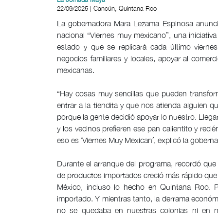
22/09/2025 | Cancún, Quintana Roo
La gobernadora Mara Lezama Espinosa anunció
nacional “Viernes muy mexicano”, una iniciativ
estado y que se replicará cada último viern
negocios familiares y locales, apoyar al comerci
mexicanas.
“Hay cosas muy sencillas que pueden transfor
entrar a la tiendita y que nos atienda alguien q
porque la gente decidió apoyar lo nuestro. Llega
y los vecinos prefieren ese pan calientito y reci
eso es ´Viernes Muy Mexican´, explicó la gober
Durante el arranque del programa, recordó qu
de productos importados creció más rápido que 
México, incluso lo hecho en Quintana Roo. P
importado. Y mientras tanto, la derrama económ
no se quedaba en nuestras colonias ni en nu