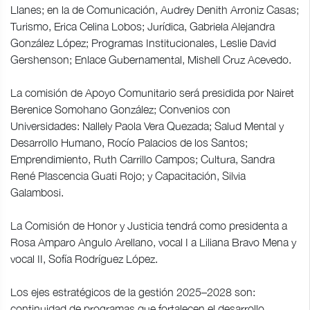
Llanes; en la de Comunicación, Audrey Denith Arroniz Casas;
Turismo, Erica Celina Lobos; Jurídica, Gabriela Alejandra
González López; Programas Institucionales, Leslie David
Gershenson; Enlace Gubernamental, Mishell Cruz Acevedo.
La comisión de Apoyo Comunitario será presidida por Nairet
Berenice Somohano González; Convenios con
Universidades: Nallely Paola Vera Quezada; Salud Mental y
Desarrollo Humano, Rocío Palacios de los Santos;
Emprendimiento, Ruth Carrillo Campos; Cultura, Sandra
René Plascencia Guati Rojo; y Capacitación, Silvia
Galambosi.
La Comisión de Honor y Justicia tendrá como presidenta a
Rosa Amparo Angulo Arellano, vocal I a Liliana Bravo Mena y
vocal II, Sofía Rodríguez López.
Los ejes estratégicos de la gestión 2025–2028 son:
continuidad de programas que fortalecen el desarrollo