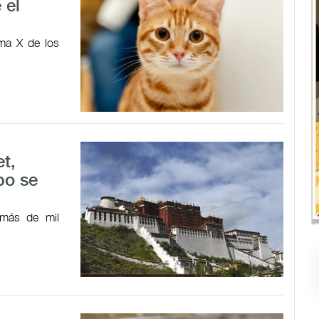
 el
ma X de los
et,
po se
 más de mil