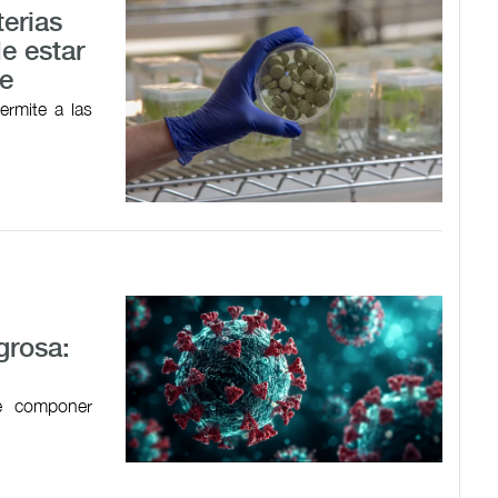
terias
e estar
le
ermite a las
grosa:
de componer