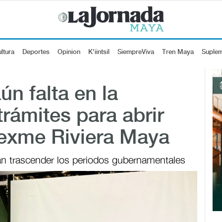
ltura
Deportes
Opinion
K'iintsil
SiempreViva
Tren Maya
Suple
n falta en la
trámites para abrir
exme Riviera Maya
an trascender los periodos gubernamentales