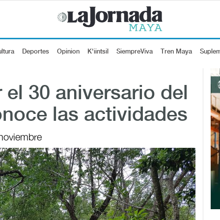
ltura
Deportes
Opinion
K'iintsil
SiempreViva
Tren Maya
Suple
 el 30 aniversario del
noce las actividades
 noviembre