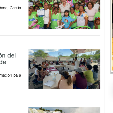
ana, Cecilia
ón del
 de
ormación para