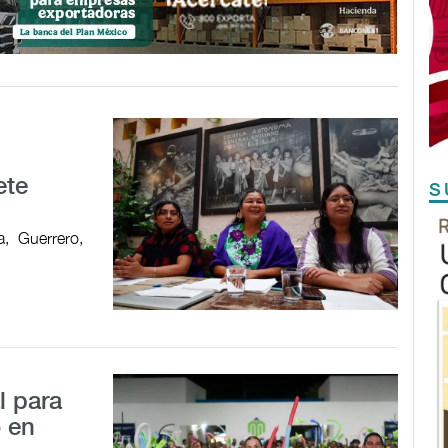
ete
S
, Guerrero,
l para
o en