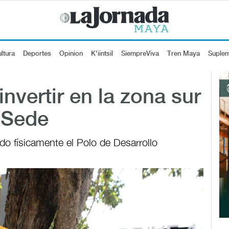
ltura
Deportes
Opinion
K'iintsil
SiempreViva
Tren Maya
Suple
invertir en la zona sur
 Sede
do físicamente el Polo de Desarrollo