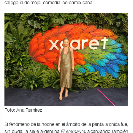
categoría de mejor comedia iberoamericana.
Foto: Ana Ramírez
El fenómeno de la noche en el ámbito de la pantalla chica fue,
sin duda, la serie argentina
El eternauta
, alcanzando también