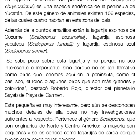
chrysostictus
) es una especie endémica de la península de
Yucatán. De este género de animales existen 106 especies,
de las cuales cuatro habitan en esta zona del país.
Además de la puntos amarillos están la lagartija espinosa de
Cozumel (
Sceloporus cozumelae
), lagartija espinosa
yucateca (
Sceloporus lundelli)
y lagartija espinosa azul
(
Sceloporus serrifer
).
“Se sabe poco sobre esta lagartija y no porque no sea
interesante o importante, sino porque no es tan llamativa
como otras que tenemos aquí en la península, como el
basilisco, el toloc o algunos otros que son más grandes y
coloridos”, destacó Roberto Rojo, director del planetario
Sayab de Playa del Carmen.
Esta pequeña es muy interesante, pero aún se desconocen
muchos detalles de ella pues no hay investigaciones
suficientes al respecto. Pertenece al género
Sceloporus
, que
son originarios de Norte y Centro América; la mayoría son
pequeñas y se les conoce como lagartijas de barda porque
suelen estar cerca de las paredes.