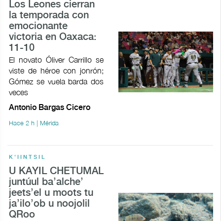
Los Leones cierran
la temporada con
emocionante
victoria en Oaxaca:
11-10
El novato Óliver Carrillo se
viste de héroe con jonrón;
Gómez se vuela barda dos
veces
Antonio Bargas Cicero
Hace 2 h | Mérida
K'IINTSIL
U KAYIL CHETUMAL
juntúul ba’alche’
jeets’el u moots tu
ja’ilo’ob u noojolil
QRoo