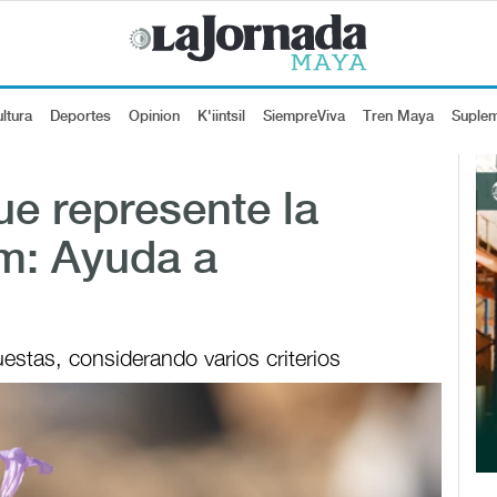
ltura
Deportes
Opinion
K'iintsil
SiempreViva
Tren Maya
Suple
ue represente la
um: Ayuda a
estas, considerando varios criterios