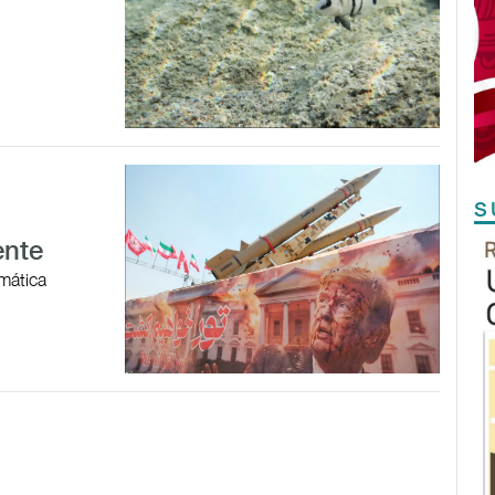
S
ente
omática