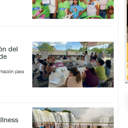
ón del
 de
ormación para
llness