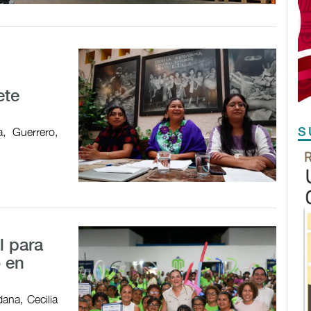
ete
S
, Guerrero,
l para
o en
ana, Cecilia