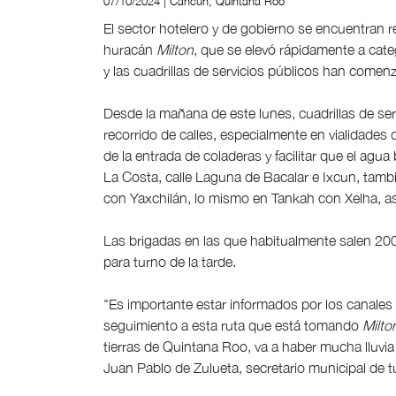
07/10/2024 | Cancún, Quintana Roo
El sector hotelero y de gobierno se encuentran r
huracán
Milton
, que se elevó rápidamente a cate
y las cuadrillas de servicios públicos han comenz
Desde la mañana de este lunes, cuadrillas de ser
recorrido de calles, especialmente en vialidades
de la entrada de coladeras y facilitar que el ag
La Costa, calle Laguna de Bacalar e Ixcun, tamb
con Yaxchilán, lo mismo en Tankah con Xelha, a
Las brigadas en las que habitualmente salen 200
para turno de la tarde.
"Es importante estar informados por los canales 
seguimiento a esta ruta que está tomando
Milto
tierras de Quintana Roo, va a haber mucha lluvia
Juan Pablo de Zulueta, secretario municipal de t