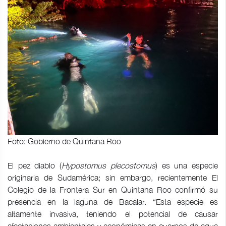
Foto: Gobierno de Quintana Roo
El pez diablo (
Hypostomus plecostomus
) es una especie
originaria de Sudamérica; sin embargo, recientemente El
Colegio de la Frontera Sur en Quintana Roo confirmó su
presencia en la laguna de Bacalar. “Esta especie es
altamente invasiva, teniendo el potencial de causar
afectaciones ambientales y económicas en cuerpos de agua