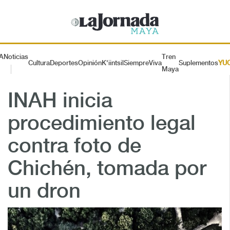
A
Noticias
Tren
Cultura
Deportes
Opinión
K'iintsil
SiempreViva
Suplementos
YU
Maya
INAH inicia
procedimiento legal
contra foto de
Chichén, tomada por
un dron