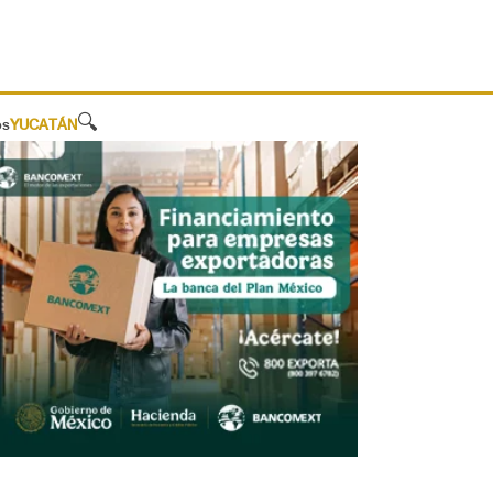
🔍
os
YUCATÁN