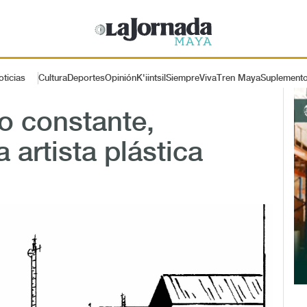
oticias
Cultura
Deportes
Opinión
K'iintsil
SiempreViva
Tren Maya
Suplement
o constante,
 artista plástica