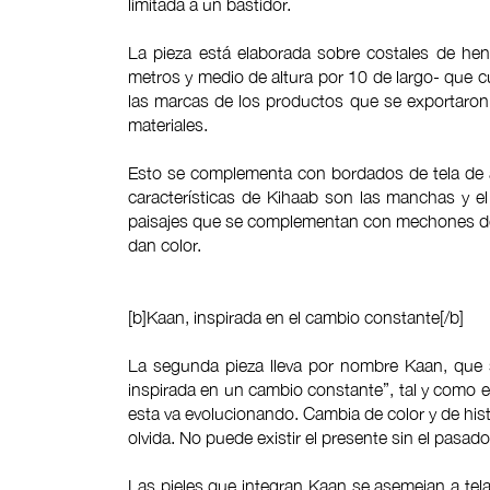
limitada a un bastidor.
La pieza está elaborada sobre costales de he
metros y medio de altura por 10 de largo- que cu
las marcas de los productos que se exportaron 
materiales.
Esto se complementa con bordados de tela de al
características de Kihaab son las manchas y el
paisajes que se complementan con mechones de
dan color.
[b]Kaan, inspirada en el cambio constante[/b]
La segunda pieza lleva por nombre Kaan, que si
inspirada en un cambio constante”, tal y como e
esta va evolucionando. Cambia de color y de his
olvida. No puede existir el presente sin el pasado”
Las pieles que integran Kaan se asemejan a tel