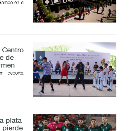
 Gampo en el
r Centro
e de
armen
en deporte,
a plata
 pierde