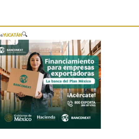
🔍
os
YUCATÁN