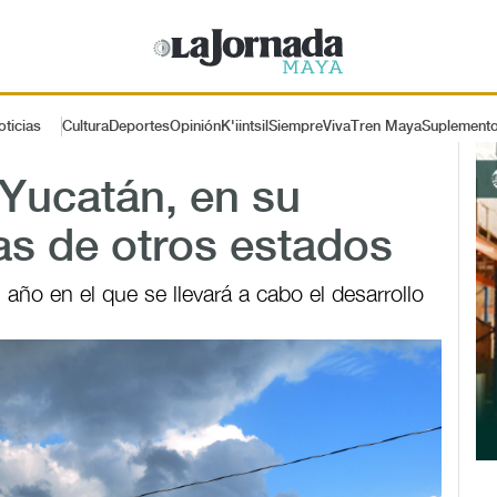
oticias
Cultura
Deportes
Opinión
K'iintsil
SiempreViva
Tren Maya
Suplement
 Yucatán, en su
as de otros estados
año en el que se llevará a cabo el desarrollo