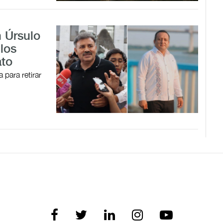
 Úrsulo
 los
ato
 para retirar