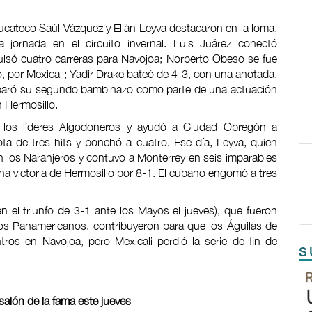
ucateco Saúl Vázquez y Elián Leyva destacaron en la loma,
 jornada en el circuito invernal. Luis Juárez conectó
ulsó cuatro carreras para Navojoa; Norberto Obeso se fue
, por Mexicali; Yadir Drake bateó de 4-3, con una anotada,
isparó su segundo bambinazo como parte de una actuación
 Hermosillo.
 a los líderes Algodoneros y ayudó a Ciudad Obregón a
ota de tres hits y ponchó a cuatro. Ese día, Leyva, quien
on los Naranjeros y contuvo a Monterrey en seis imparables
na victoria de Hermosillo por 8-1. El cubano engomó a tres
 el triunfo de 3-1 ante los Mayos el jueves), que fueron
gos Panamericanos, contribuyeron para que los Águilas de
tros en Navojoa, pero Mexicali perdió la serie de fin de
S
salón de la fama este jueves