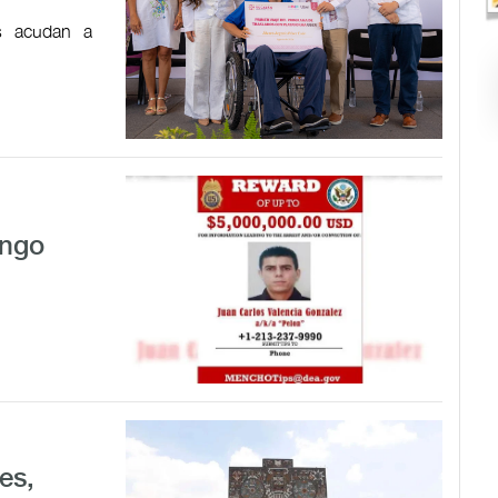
es acudan a
ingo
es,