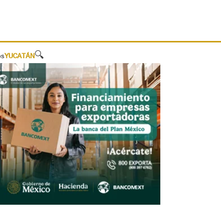
🔍
os
YUCATÁN