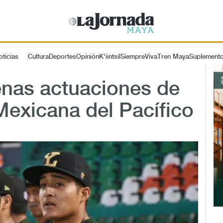
oticias
Cultura
Deportes
Opinión
K'iintsil
SiempreViva
Tren Maya
Suplement
enas actuaciones de
exicana del Pacífico