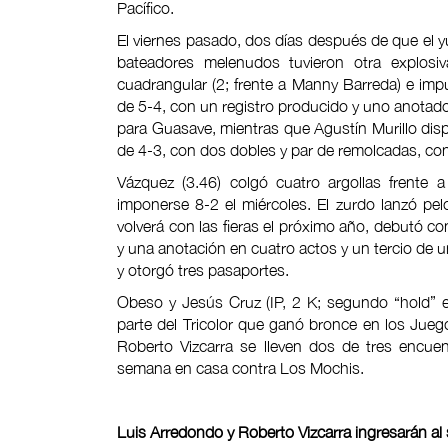
Pacífico.
El viernes pasado, dos días después de que el y
bateadores melenudos tuvieron otra explosiva
cuadrangular (2; frente a Manny Barreda) e imp
de 5-4, con un registro producido y uno anotado
para Guasave, mientras que Agustín Murillo d
de 4-3, con dos dobles y par de remolcadas, con
Vázquez (3.46) colgó cuatro argollas frente
imponerse 8-2 el miércoles. El zurdo lanzó pel
volverá con las fieras el próximo año, debutó c
y una anotación en cuatro actos y un tercio de u
y otorgó tres pasaportes.
Obeso y Jesús Cruz (IP, 2 K; segundo “hold” en
parte del Tricolor que ganó bronce en los Jue
Roberto Vizcarra se lleven dos de tres encuen
semana en casa contra Los Mochis.
Luis Arredondo y Roberto Vizcarra ingresarán al 