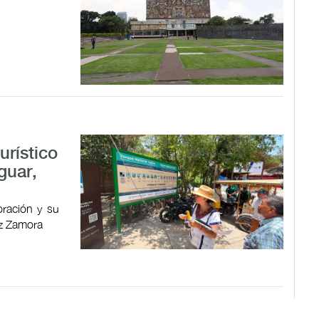
urístico
guar,
oración y su
ez Zamora