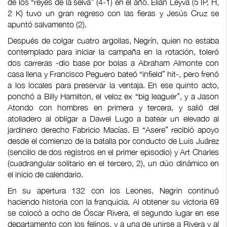
de los “reyes de la selva” (4-1) en el año. Elián Leyva (5 IP, H,
2 K) tuvo un gran regreso con las fieras y Jesús Cruz se
apuntó salvamento (2).
Después de colgar cuatro argollas, Negrín, quien no estaba
contemplado para iniciar la campaña en la rotación, toleró
dos carreras -dio base por bolas a Abraham Almonte con
casa llena y Francisco Peguero bateó “infield” hit-, pero frenó
a los locales para preservar la ventaja. En ese quinto acto,
ponchó a Billy Hamilton, el veloz ex “big leaguer”, y a Jason
Atondo con hombres en primera y tercera, y salió del
atolladero al obligar a Dawel Lugo a batear un elevado al
jardinero derecho Fabricio Macías. El “Asere” recibió apoyo
desde el comienzo de la batalla por conducto de Luis Juárez
(sencillo de dos registros en el primer episodio) y Art Charles
(cuadrangular solitario en el tercero, 2), un dúo dinámico en
el inicio de calendario.
En su apertura 132 con los Leones, Negrín continuó
haciendo historia con la franquicia. Al obtener su victoria 69
se colocó a ocho de Óscar Rivera, el segundo lugar en ese
departamento con los felinos, y a una de unirse a Rivera y al