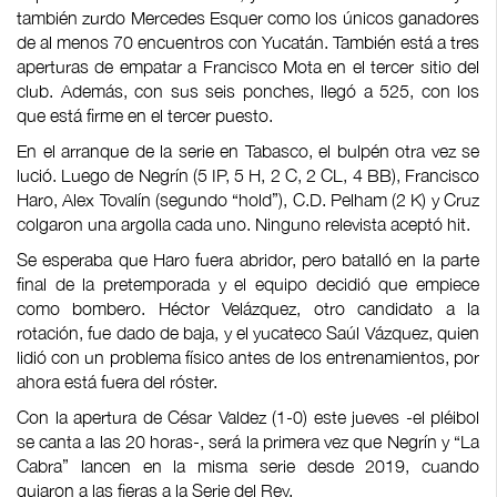
también zurdo Mercedes Esquer como los únicos ganadores
de al menos 70 encuentros con Yucatán. También está a tres
aperturas de empatar a Francisco Mota en el tercer sitio del
club. Además, con sus seis ponches, llegó a 525, con los
que está firme en el tercer puesto.
En el arranque de la serie en Tabasco, el bulpén otra vez se
lució. Luego de Negrín (5 IP, 5 H, 2 C, 2 CL, 4 BB), Francisco
Haro, Alex Tovalín (segundo “hold”), C.D. Pelham (2 K) y Cruz
colgaron una argolla cada uno. Ninguno relevista aceptó hit.
Se esperaba que Haro fuera abridor, pero batalló en la parte
final de la pretemporada y el equipo decidió que empiece
como bombero. Héctor Velázquez, otro candidato a la
rotación, fue dado de baja, y el yucateco Saúl Vázquez, quien
lidió con un problema físico antes de los entrenamientos, por
ahora está fuera del róster.
Con la apertura de César Valdez (1-0) este jueves -el pléibol
se canta a las 20 horas-, será la primera vez que Negrín y “La
Cabra” lancen en la misma serie desde 2019, cuando
guiaron a las fieras a la Serie del Rey.