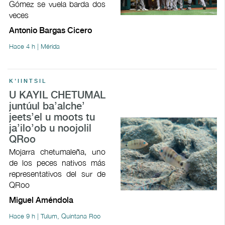
Gómez se vuela barda dos
veces
Antonio Bargas Cicero
Hace 4 h | Mérida
K'IINTSIL
U KAYIL CHETUMAL
juntúul ba’alche’
jeets’el u moots tu
ja’ilo’ob u noojolil
QRoo
Mojarra chetumaleña, uno
de los peces nativos más
representativos del sur de
QRoo
Miguel Améndola
Hace 9 h | Tulum, Quintana Roo