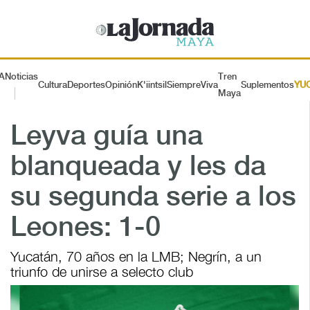
A
Noticias
Tren
Cultura
Deportes
Opinión
K'iintsil
SiempreViva
Suplementos
YU
Maya
Leyva guía una
blanqueada y les da
su segunda serie a los
Leones: 1-0
Yucatán, 70 años en la LMB; Negrín, a un
triunfo de unirse a selecto club